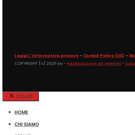
Leggi L'informativa privacy
-
Cookie Policy (UE)
-
Ma
COPYRIGHT [c] 2025 by -
Realizzazione siti internet
-
Solu
Chiudi
HOME
CHI SIAMO