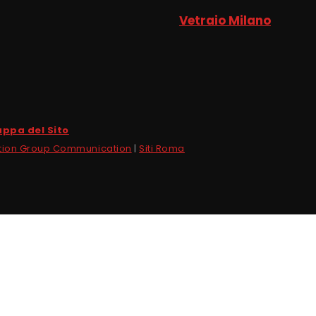
Vetraio Milano
ppa del Sito
tion Group Communication
|
Siti Roma