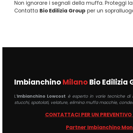
Non ignorare i segnali della muffa. Proteggi la
Contatta
Bio Edilizia Group
per un sopralluogo
Imbianchino
Milano
Bio Edilizia
L’
Imbianchino Lowcost
è esperto in varie tecniche di
stucchi, spatolati, velature, elimina muffa macchie, conden
CONTATTACI PER UN PREVENTIVO
Partner Imbianchino Mo