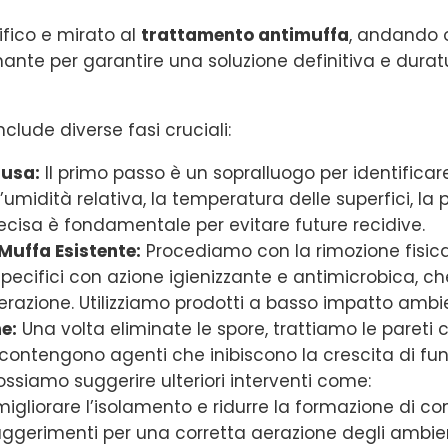
fico e mirato al
trattamento antimuffa
, andando o
nante per garantire una soluzione definitiva e duratu
nclude diverse fasi cruciali:
ausa:
Il primo passo è un sopralluogo per identificare 
umidità relativa, la temperatura delle superfici, la p
recisa è fondamentale per evitare future recidive.
Muffa Esistente:
Procediamo con la rimozione fisica 
ecifici con azione igienizzante e antimicrobica, che
iferazione. Utilizziamo prodotti a basso impatto ambie
e:
Una volta eliminate le spore, trattiamo le pareti 
li contengono agenti che inibiscono la crescita di fu
ossiamo suggerire ulteriori interventi come:
igliorare l’isolamento e ridurre la formazione di c
ggerimenti per una corretta aerazione degli ambienti 