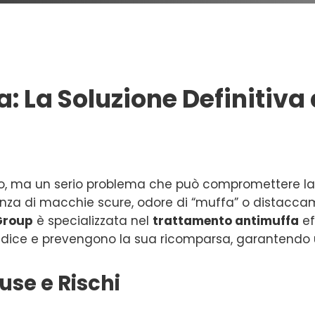
 La Soluzione Definitiva d
mo, ma un serio problema che può compromettere la s
enza di macchie scure, odore di “muffa” o distaccam
 Group
è specializzata nel
trattamento antimuffa
ef
 radice e prevengono la sua ricomparsa, garantendo
se e Rischi