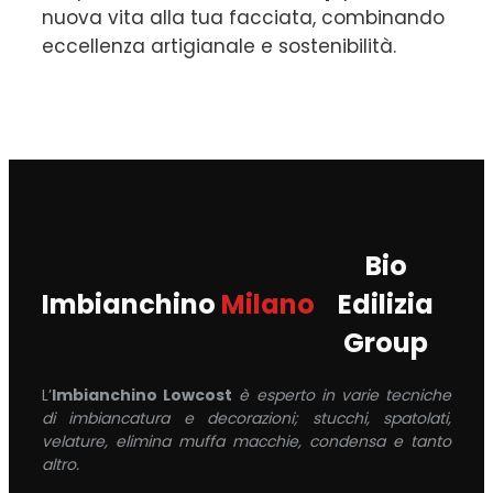
nuova vita alla tua facciata, combinando
eccellenza artigianale e sostenibilità.
Bio
Imbianchino
Milano
Edilizia
Group
L’
Imbianchino Lowcost
è esperto in varie tecniche
di imbiancatura e decorazioni; stucchi, spatolati,
velature, elimina muffa macchie, condensa e tanto
altro.