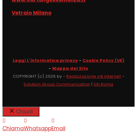
Vetraio Milano
Leggi L'informativa privacy
-
Cookie Policy (UE)
-
Mappa del Sito
COPYRIGHT [c] 2025 by -
Realizzazione siti internet
-
Solution Group Communication
|
Siti Roma
Chiudi
Chiama
Whatsapp
Email