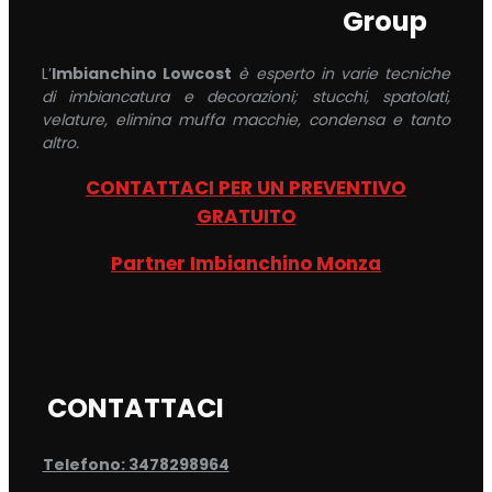
Group
L’
Imbianchino Lowcost
è esperto in varie tecniche
di imbiancatura e decorazioni; stucchi, spatolati,
velature, elimina muffa macchie, condensa e tanto
altro.
CONTATTACI PER UN PREVENTIVO
GRATUITO
Partner Imbianchino Monza
CONTATTACI
Telefono: 3478298964