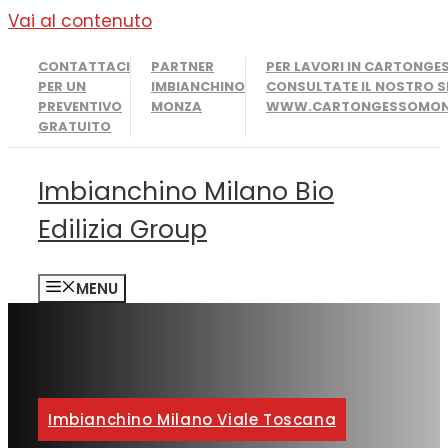
Vai al contenuto
CONTATTACI
PARTNER
PER LAVORI IN CARTONGE
PER UN
IMBIANCHINO
CONSULTATE IL NOSTRO S
PREVENTIVO
MONZA
WWW.CARTONGESSOMONZ
GRATUITO
Imbianchino Milano Bio
Edilizia Group
MENU
Imbianchino Milano Viale Toscana