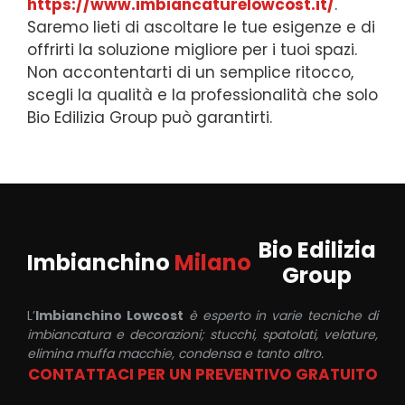
https://www.imbiancaturelowcost.it/
.
Saremo lieti di ascoltare le tue esigenze e di
offrirti la soluzione migliore per i tuoi spazi.
Non accontentarti di un semplice ritocco,
scegli la qualità e la professionalità che solo
Bio Edilizia Group può garantirti.
Bio Edilizia
Imbianchino
Milano
Group
L’
Imbianchino Lowcost
è esperto in varie tecniche di
imbiancatura e decorazioni; stucchi, spatolati, velature,
elimina muffa macchie, condensa e tanto altro.
CONTATTACI PER UN PREVENTIVO GRATUITO