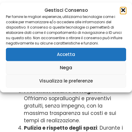
Professionalità e competenza
: Il
Gestisci Consenso
nostro team è composto da
Per fornire le migliori esperienze, utilizziamo tecnologie come i
cookie per memorizzare e/o accedere alle informazioni del
imbianchini esperti e qualificati, in
dispositivo. Il consenso a queste tecnologie ci permetterà di
costante aggiornamento sulle nuove
elaborare dati come il comportamento di navigazione o ID unici
su questo sito. Non acconsentire o ritirare il consenso può influire
tecniche e sui materiali più innovativi.
negativamente su alcune caratteristiche e funzioni.
Materiali di alta qualità
: Utilizziamo
solo vernici e prodotti ecologici,
Accetta
atossici e di alta gamma, che
Nega
garantiscono un risultato duraturo e
sicuro per la tua salute e per
Visualizza le preferenze
l’ambiente.
Preventivi chiari e dettagliati
:
Offriamo sopralluoghi e preventivi
gratuiti, senza impegno, con la
massima trasparenza sui costi e sui
tempi di realizzazione.
Pulizia e rispetto degli spazi
: Durante i