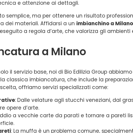
nica e attenzione ai dettagli.
o semplice, ma per ottenere un risultato professio
 dei materiali. Affidarsi a un
imbianchino a Milano
eseguito a regola d’arte, che valorizza gli ambienti e
iancatura a Milano
solo il servizio base, noi di Bio Edilizia Group abb
lla classica imbiancatura, che include la preparazio
scelta, offriamo servizi specializzati come:
rative
: Dalle velature agli stucchi veneziani, dal gr
re opere d’arte.
 addio a vecchie carte da parati e tornare a pareti 
ficie.
reti
: La muffa è un problema comune, specialmente 