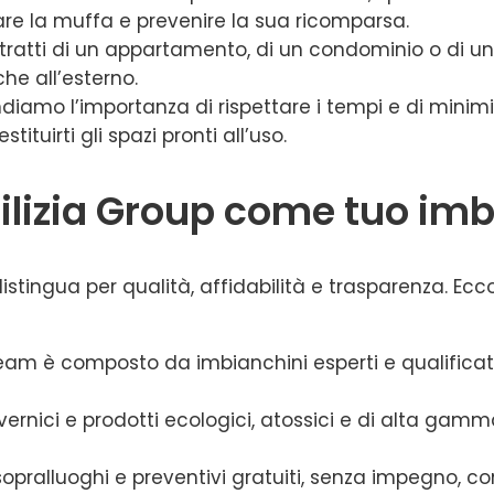
inare la muffa e prevenire la sua ricomparsa.
i tratti di un appartamento, di un condominio o di u
che all’esterno.
iamo l’importanza di rispettare i tempi e di minimizz
ituirti gli spazi pronti all’uso.
dilizia Group come tuo im
istingua per qualità, affidabilità e trasparenza. Ecco i
o team è composto da imbianchini esperti e qualifica
o vernici e prodotti ecologici, atossici e di alta ga
sopralluoghi e preventivi gratuiti, senza impegno, c