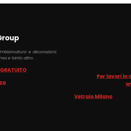
 Group
 imbiancatura e decorazioni;
sa e tanto altro.
 GRATUITO
Per lavori in
nza
w
Vetraio Milano