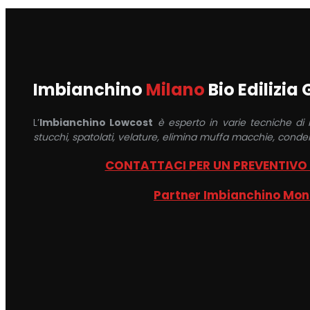
Imbianchino
Milano
Bio Edilizia
L’
Imbianchino Lowcost
è esperto in varie tecniche di
stucchi, spatolati, velature, elimina muffa macchie, conden
CONTATTACI PER UN PREVENTIVO
Partner Imbianchino Mo