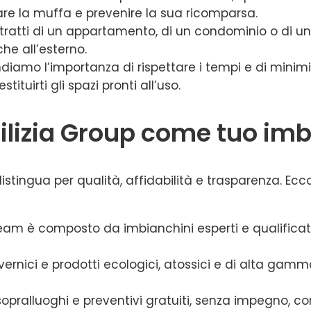
inare la muffa e prevenire la sua ricomparsa.
i tratti di un appartamento, di un condominio o di u
che all’esterno.
iamo l’importanza di rispettare i tempi e di minimizz
ituirti gli spazi pronti all’uso.
dilizia Group come tuo im
istingua per qualità, affidabilità e trasparenza. Ecco i
o team è composto da imbianchini esperti e qualifica
o vernici e prodotti ecologici, atossici e di alta ga
sopralluoghi e preventivi gratuiti, senza impegno, c