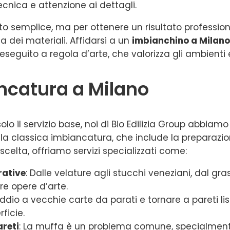
nica e attenzione ai dettagli.
o semplice, ma per ottenere un risultato professio
 dei materiali. Affidarsi a un
imbianchino a Milano
eseguito a regola d’arte, che valorizza gli ambienti e
iancatura a Milano
solo il servizio base, noi di Bio Edilizia Group abb
lla classica imbiancatura, che include la preparazio
scelta, offriamo servizi specializzati come:
rative
: Dalle velature agli stucchi veneziani, dal gr
re opere d’arte.
 addio a vecchie carte da parati e tornare a pareti 
ficie.
reti
: La muffa è un problema comune, specialmente 