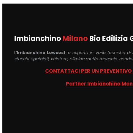
Imbianchino
Milano
Bio Edilizia
L’
Imbianchino Lowcost
è esperto in varie tecniche di
stucchi, spatolati, velature, elimina muffa macchie, conden
CONTATTACI PER UN PREVENTIVO
Partner Imbianchino Mo