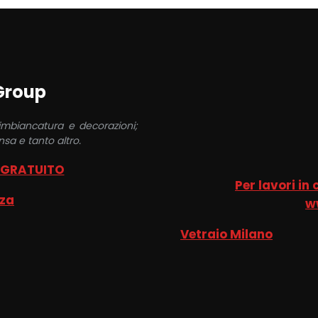
 Group
 imbiancatura e decorazioni;
sa e tanto altro.
 GRATUITO
Per lavori in
nza
w
Vetraio Milano