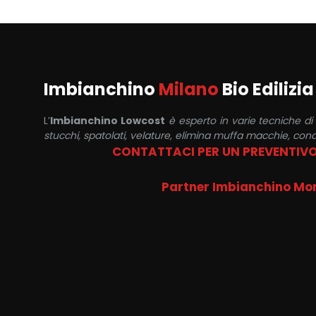
Imbianchino
Milano
Bio Edilizi
L’
Imbianchino Lowcost
è esperto in varie tecniche di
stucchi, spatolati, velature, elimina muffa macchie, cond
CONTATTACI PER UN PREVENTIV
Partner Imbianchino Mo