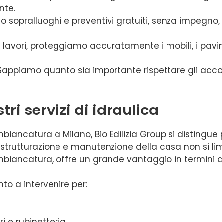
nte.
mo sopralluoghi e preventivi gratuiti, senza impegno
i lavori, proteggiamo accuratamente i mobili, i pavimen
 Sappiamo quanto sia importante rispettare gli accord
tri servizi di idraulica
mbiancatura a Milano, Bio Edilizia Group si distingue 
ristrutturazione e manutenzione della casa non si li
’imbiancatura, offre un grande vantaggio in termini d
nto a intervenire per:
i e rubinetteria