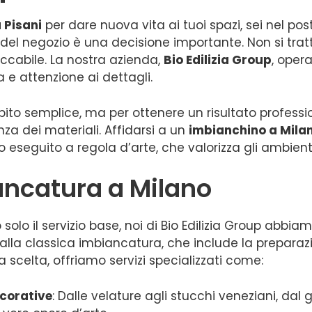
 Pisani
per dare nuova vita ai tuoi spazi, sei nel post
 o del negozio è una decisione importante. Non si tra
eccabile. La nostra azienda,
Bio Edilizia Group
, opera
 attenzione ai dettagli.
to semplice, ma per ottenere un risultato professi
a dei materiali. Affidarsi a un
imbianchino a Mila
 eseguito a regola d’arte, che valorizza gli ambienti
biancatura a Milano
o solo il servizio base, noi di Bio Edilizia Group a
 alla classica imbiancatura, che include la preparazi
a scelta, offriamo servizi specializzati come:
ecorative
: Dalle velature agli stucchi veneziani, dal