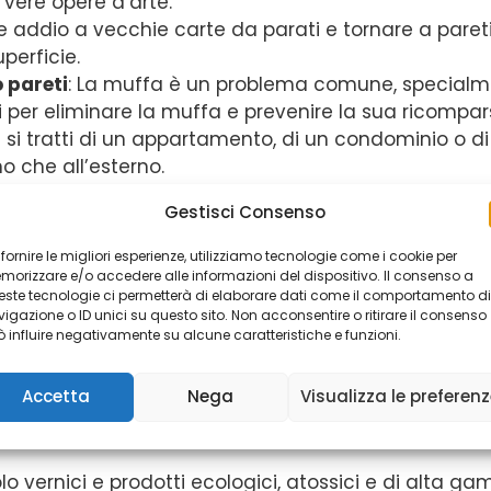
 vere opere d’arte.
ire addio a vecchie carte da parati e tornare a pare
perficie.
 pareti
: La muffa è un problema comune, specialmen
ati per eliminare la muffa e prevenire la sua ricompar
e si tratti di un appartamento, di un condominio o d
rno che all’esterno.
endiamo l’importanza di rispettare i tempi e di minim
Gestisci Consenso
locità per restituirti gli spazi pronti all’uso.
 fornire le migliori esperienze, utilizziamo tecnologie come i cookie per
Edilizia Group come tuo i
orizzare e/o accedere alle informazioni del dispositivo. Il consenso a
ste tecnologie ci permetterà di elaborare dati come il comportamento di
igazione o ID unici su questo sito. Non acconsentire o ritirare il consenso
 influire negativamente su alcune caratteristiche e funzioni.
distingua per qualità, affidabilità e trasparenza. Ecco
Accetta
Nega
Visualizza le preferen
tro team è composto da imbianchini esperti e qualif
solo vernici e prodotti ecologici, atossici e di alta