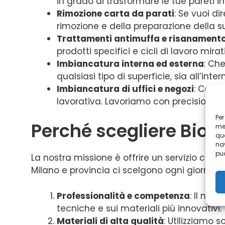
in grado di trasformare le tue pareti in
Rimozione carta da parati
: Se vuoi d
rimozione e della preparazione della su
Trattamenti antimuffa e risanamento
prodotti specifici e cicli di lavoro mir
Imbiancatura interna ed esterna
: Ch
qualsiasi tipo di superficie, sia all’inte
Imbiancatura di uffici e negozi
: Compr
lavorativa. Lavoriamo con precisione e ve
Per
Perché scegliere Bio 
mem
que
nav
può
La nostra missione è offrire un servizio che si 
Milano e provincia ci scelgono ogni giorno:
Professionalità e competenza
: Il nos
tecniche e sui materiali più innovativi.
Materiali di alta qualità
: Utilizziamo 