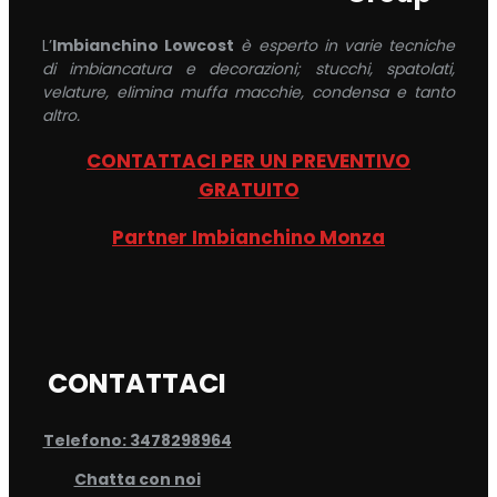
L’
Imbianchino Lowcost
è esperto in varie tecniche
di imbiancatura e decorazioni; stucchi, spatolati,
velature, elimina muffa macchie, condensa e tanto
altro.
CONTATTACI PER UN PREVENTIVO
GRATUITO
Partner Imbianchino Monza
CONTATTACI
Telefono: 3478298964
Chatta con noi