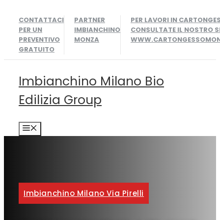
Vai
CONTATTACI
PARTNER
PER LAVORI IN CARTONGE
al
PER UN
IMBIANCHINO
CONSULTATE IL NOSTRO S
contenuto
PREVENTIVO
MONZA
WWW.CARTONGESSOMONZ
GRATUITO
Imbianchino Milano Bio
Edilizia Group
MENU
Imbianchino Milano Via Pirelli