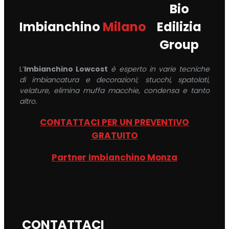
Bio
Imbianchino
Milano
Edilizia
Group
L’
Imbianchino Lowcost
è esperto in varie tecniche
di imbiancatura e decorazioni; stucchi, spatolati,
velature, elimina muffa macchie, condensa e tanto
altro.
CONTATTACI PER UN PREVENTIVO
GRATUITO
Partner Imbianchino Monza
CONTATTACI