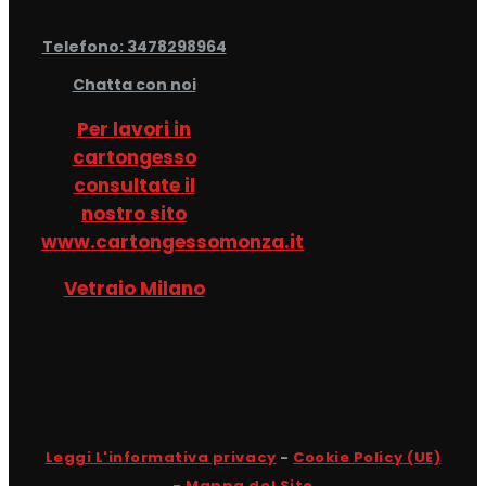
Telefono: 3478298964
Chatta con noi
Per lavori in
cartongesso
consultate il
nostro sito
www.cartongessomonza.it
Vetraio Milano
Leggi L'informativa privacy
-
Cookie Policy (UE)
-
Mappa del Sito