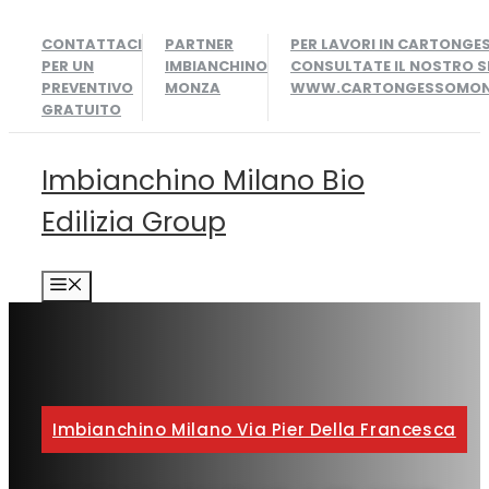
Vai
CONTATTACI
PARTNER
PER LAVORI IN CARTONGE
al
PER UN
IMBIANCHINO
CONSULTATE IL NOSTRO S
contenuto
PREVENTIVO
MONZA
WWW.CARTONGESSOMONZ
GRATUITO
Imbianchino Milano Bio
Edilizia Group
MENU
Imbianchino Milano Via Pier Della Francesca