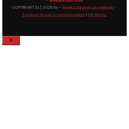
COPYRIGHT [c] 2025 by -
Realizzazione siti internet
-
Solution Group Communication
|
Siti Roma
Chiudi