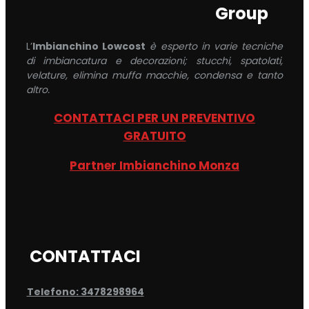
Group
L’
Imbianchino Lowcost
è esperto in varie tecniche
di imbiancatura e decorazioni; stucchi, spatolati,
velature, elimina muffa macchie, condensa e tanto
altro.
CONTATTACI PER UN PREVENTIVO
GRATUITO
Partner Imbianchino Monza
CONTATTACI
Telefono: 3478298964