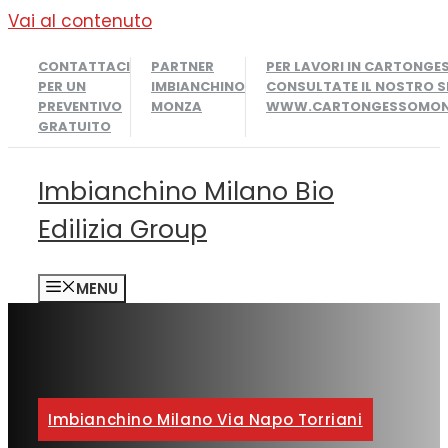
Vai al contenuto
CONTATTACI
PARTNER
PER LAVORI IN CARTONGE
PER UN
IMBIANCHINO
CONSULTATE IL NOSTRO S
PREVENTIVO
MONZA
WWW.CARTONGESSOMONZ
GRATUITO
Imbianchino Milano Bio
Edilizia Group
MENU
Imbianchino Milano Via Napo Torriani