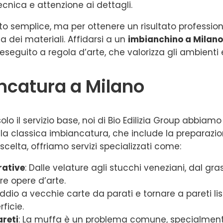
nica e attenzione ai dettagli.
o semplice, ma per ottenere un risultato professio
 dei materiali. Affidarsi a un
imbianchino a Milano
eseguito a regola d’arte, che valorizza gli ambienti e
iancatura a Milano
solo il servizio base, noi di Bio Edilizia Group abb
lla classica imbiancatura, che include la preparazio
scelta, offriamo servizi specializzati come:
rative
: Dalle velature agli stucchi veneziani, dal gr
re opere d’arte.
 addio a vecchie carte da parati e tornare a pareti 
ficie.
reti
: La muffa è un problema comune, specialmente 