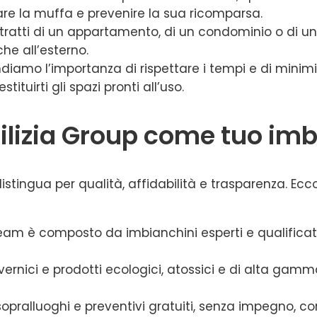
inare la muffa e prevenire la sua ricomparsa.
i tratti di un appartamento, di un condominio o di u
che all’esterno.
iamo l’importanza di rispettare i tempi e di minimizz
ituirti gli spazi pronti all’uso.
dilizia Group come tuo im
istingua per qualità, affidabilità e trasparenza. Ecco i
o team è composto da imbianchini esperti e qualifica
o vernici e prodotti ecologici, atossici e di alta ga
sopralluoghi e preventivi gratuiti, senza impegno, c