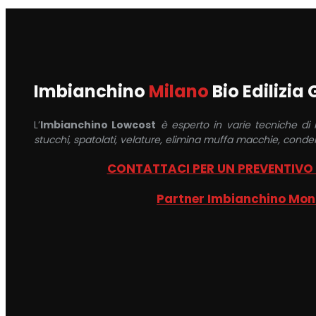
Imbianchino
Milano
Bio Edilizia
L’
Imbianchino Lowcost
è esperto in varie tecniche di
stucchi, spatolati, velature, elimina muffa macchie, conden
CONTATTACI PER UN PREVENTIVO
Partner Imbianchino Mo