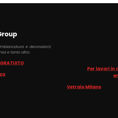
 Group
 imbiancatura e decorazioni;
sa e tanto altro.
 GRATUITO
Per lavori in
nza
w
Vetraio Milano