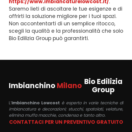
https://www.imbiancaturelowcost.it/
.
Saremo lieti di ascoltare le tue esigenze e di
offrirti la soluzione migliore per i tuoi spazi.
Non accontentarti di un semplice ritocco,
scegli la qualità e la professionalità che solo
Bio Edilizia Group può garantirti.
Bio Edilizia
Imbianchino
Milano
Group
L’
Imbianchino Lowcost
è esperto in varie tecniche di
imbiancatura e decorazioni; stucchi, spatolati, velature,
elimina muffa macchie, condensa e tanto altro.
CONTATTACI PER UN PREVENTIVO GRATUITO