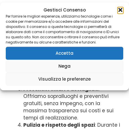
Professionalità e competenza
: Il
Gestisci Consenso
nostro team è composto da
Per fornire le migliori esperienze, utilizziamo tecnologie come i
cookie per memorizzare e/o accedere alle informazioni del
imbianchini esperti e qualificati, in
dispositivo. Il consenso a queste tecnologie ci permetterà di
costante aggiornamento sulle nuove
elaborare dati come il comportamento di navigazione o ID unici
su questo sito. Non acconsentire o ritirare il consenso può influire
tecniche e sui materiali più innovativi.
negativamente su alcune caratteristiche e funzioni.
Materiali di alta qualità
: Utilizziamo
solo vernici e prodotti ecologici,
Accetta
atossici e di alta gamma, che
Nega
garantiscono un risultato duraturo e
sicuro per la tua salute e per
Visualizza le preferenze
l’ambiente.
Preventivi chiari e dettagliati
:
Offriamo sopralluoghi e preventivi
gratuiti, senza impegno, con la
massima trasparenza sui costi e sui
tempi di realizzazione.
Pulizia e rispetto degli spazi
: Durante i