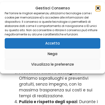
Professionalità e competenza
: Il
Gestisci Consenso
nostro team è composto da
Per fornire le migliori esperienze, utilizziamo tecnologie come i
cookie per memorizzare e/o accedere alle informazioni del
imbianchini esperti e qualificati, in
dispositivo. Il consenso a queste tecnologie ci permetterà di
costante aggiornamento sulle nuove
elaborare dati come il comportamento di navigazione o ID unici
su questo sito. Non acconsentire o ritirare il consenso può influire
tecniche e sui materiali più innovativi.
negativamente su alcune caratteristiche e funzioni.
Materiali di alta qualità
: Utilizziamo
solo vernici e prodotti ecologici,
Accetta
atossici e di alta gamma, che
Nega
garantiscono un risultato duraturo e
sicuro per la tua salute e per
Visualizza le preferenze
l’ambiente.
Preventivi chiari e dettagliati
:
Offriamo sopralluoghi e preventivi
gratuiti, senza impegno, con la
massima trasparenza sui costi e sui
tempi di realizzazione.
Pulizia e rispetto degli spazi
: Durante i