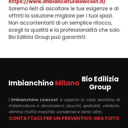
https://www.imbiancaturelowcost.it/
.
Saremo lieti di ascoltare le tue esigenze e di
offrirti la soluzione migliore per i tuoi spazi.
Non accontentarti di un semplice ritocco,
scegli la qualità e la professionalità che solo
Bio Edilizia Group può garantirti.
Bio Edilizia
Imbianchino
Milano
Group
L’
Imbianchino Lowcost
è esperto in varie tecniche di
imbiancatura e decorazioni; stucchi, spatolati, velature,
elimina muffa macchie, condensa e tanto altro.
CONTATTACI PER UN PREVENTIVO GRATUITO