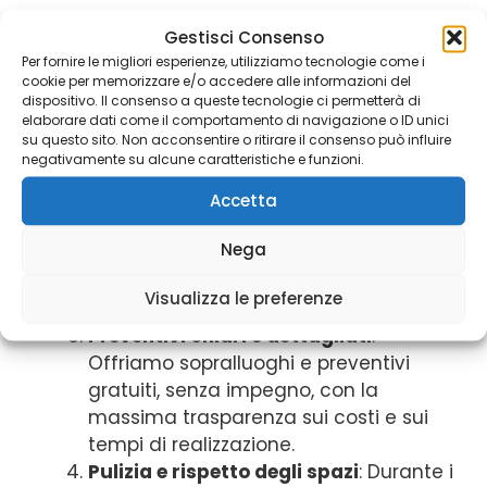
Professionalità e competenza
: Il
Gestisci Consenso
nostro team è composto da
Per fornire le migliori esperienze, utilizziamo tecnologie come i
cookie per memorizzare e/o accedere alle informazioni del
imbianchini esperti e qualificati, in
dispositivo. Il consenso a queste tecnologie ci permetterà di
costante aggiornamento sulle nuove
elaborare dati come il comportamento di navigazione o ID unici
su questo sito. Non acconsentire o ritirare il consenso può influire
tecniche e sui materiali più innovativi.
negativamente su alcune caratteristiche e funzioni.
Materiali di alta qualità
: Utilizziamo
solo vernici e prodotti ecologici,
Accetta
atossici e di alta gamma, che
Nega
garantiscono un risultato duraturo e
sicuro per la tua salute e per
Visualizza le preferenze
l’ambiente.
Preventivi chiari e dettagliati
:
Offriamo sopralluoghi e preventivi
gratuiti, senza impegno, con la
massima trasparenza sui costi e sui
tempi di realizzazione.
Pulizia e rispetto degli spazi
: Durante i