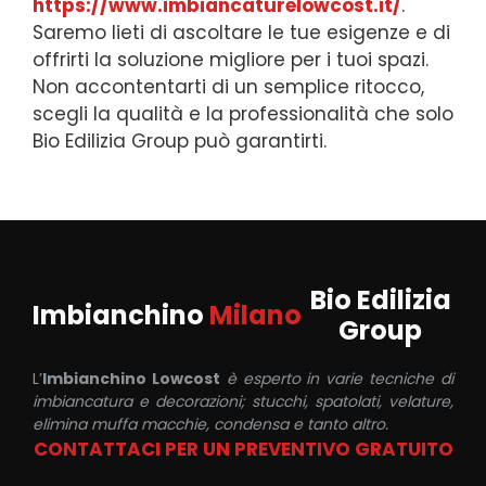
https://www.imbiancaturelowcost.it/
.
Saremo lieti di ascoltare le tue esigenze e di
offrirti la soluzione migliore per i tuoi spazi.
Non accontentarti di un semplice ritocco,
scegli la qualità e la professionalità che solo
Bio Edilizia Group può garantirti.
Bio Edilizia
Imbianchino
Milano
Group
L’
Imbianchino Lowcost
è esperto in varie tecniche di
imbiancatura e decorazioni; stucchi, spatolati, velature,
elimina muffa macchie, condensa e tanto altro.
CONTATTACI PER UN PREVENTIVO GRATUITO