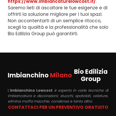
https://www.imbiancaturelowcost.it/
.
Saremo lieti di ascoltare le tue esigenze e di
offrirti la soluzione migliore per i tuoi spazi.
Non accontentarti di un semplice ritocco,
scegli la qualità e la professionalità che solo
Bio Edilizia Group può garantirti.
Bio Edilizia
Imbianchino
Milano
Group
L’
Imbianchino Lowcost
è esperto in varie tecniche di
imbiancatura e decorazioni; stucchi, spatolati, velature,
elimina muffa macchie, condensa e tanto altro.
CONTATTACI PER UN PREVENTIVO GRATUITO