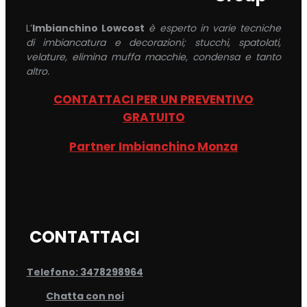
L’
Imbianchino Lowcost
è esperto in varie tecniche
di imbiancatura e decorazioni; stucchi, spatolati,
velature, elimina muffa macchie, condensa e tanto
altro.
CONTATTACI PER UN PREVENTIVO
GRATUITO
Partner Imbianchino Monza
CONTATTACI
Telefono: 3478298964
Chatta con noi