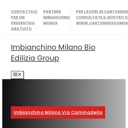
Vai
CONTATTACI
PARTNER
PER LAVORI IN CARTONGE
al
PER UN
IMBIANCHINO
CONSULTATE IL NOSTRO S
contenuto
PREVENTIVO
MONZA
WWW.CARTONGESSOMONZ
GRATUITO
Imbianchino Milano Bio
Edilizia Group
MENU
Imbianchino Milano Via Caminadella