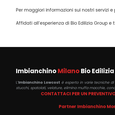
Per maggiori informazioni sui nostri servizi e p
Affidati all’esperienza di Bio Edilizia Group e
Imbianchino
Milano
Bio Edilizi
L’
Imbianchino Lowcost
è esperto in varie tecniche di
stucchi, spatolati, velature, elimina muffa macchie, cond
CONTATTACI PER UN PREVENTIV
Partner Imbianchino Mo