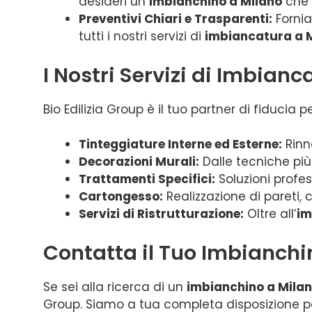
desideri un
imbianchino a Milano
che u
Preventivi Chiari e Trasparenti:
Fornia
tutti i nostri servizi di
imbiancatura a 
I Nostri Servizi di Imbian
Bio Edilizia Group è il tuo partner di fiducia p
Tinteggiature Interne ed Esterne:
Rinn
Decorazioni Murali:
Dalle tecniche più
Trattamenti Specifici:
Soluzioni profes
Cartongesso:
Realizzazione di pareti, c
Servizi di Ristrutturazione:
Oltre all’
im
Contatta il Tuo Imbianchi
Se sei alla ricerca di un
imbianchino a Mila
Group. Siamo a tua completa disposizione pe