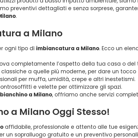
tilizzi prodotti a basso impatto ambientale, siamo l
mo preventivi dettagliati e senza sorprese, garant
Milano
.
catura a Milano
er ogni tipo di
imbiancatura a Milano
. Ecco un elenco
ova completamente l’aspetto della tua casa o del tu
 classiche a quelle più moderne, per dare un tocco 
sionali per muffa, umidità, crepe e altri inestetismi.
ontrosoffitti e velette per ottimizzare gli spazi.
bianchino a Milano
, offriamo anche servizi completi
no a Milano Oggi Stesso!
no
affidabile, professionale e attento alle tue esigenz
r un sopralluogo gratuito e un preventivo personali