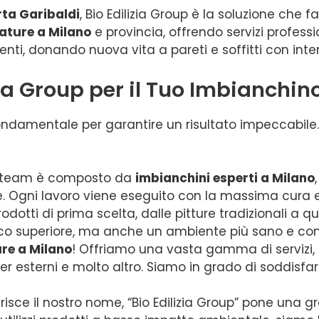
ta Garibaldi
, Bio Edilizia Group è la soluzione che f
ature a Milano
e provincia, offrendo servizi professio
ti, donando nuova vita a pareti e soffitti con interve
zia Group per il Tuo Imbianchin
ndamentale per garantire un risultato impeccabile. Bi
o team è composto da
imbianchini esperti a Milano
. Ogni lavoro viene eseguito con la massima cura e 
rodotti di prima scelta, dalle pitture tradizionali a q
tico superiore, ma anche un ambiente più sano e con
re a Milano
! Offriamo una vasta gamma di servizi, in
r esterni e molto altro. Siamo in grado di soddisfar
ce il nostro nome, “Bio Edilizia Group” pone una gra