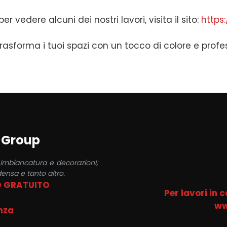
er vedere alcuni dei nostri lavori, visita il sito:
https
 trasforma i tuoi spazi con un tocco di colore e profe
a Group
 imbiancatura e decorazioni;
ensa e tanto altro.
O GRATUITO
Per lavori in 
ww
nza