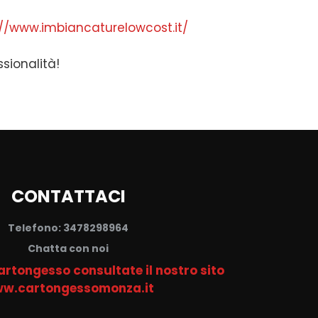
://www.imbiancaturelowcost.it/
ssionalità!
CONTATTACI
Telefono: 3478298964
Chatta con noi
cartongesso consultate il nostro sito
w.cartongessomonza.it