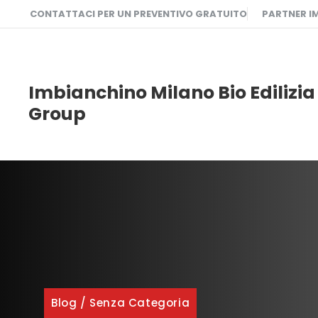
Vai
CONTATTACI PER UN PREVENTIVO GRATUITO
PARTNER I
al
contenuto
Imbianchino Milano Bio Edilizia
Group
Blog
/
Senza Categoria