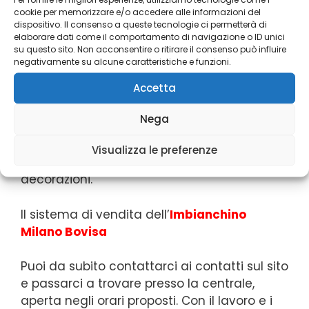
Per l’utente che vuole sapere dove avere la
cookie per memorizzare e/o accedere alle informazioni del
proposta di
Imbianchino Milano Bovisa
dispositivo. Il consenso a queste tecnologie ci permetterà di
elaborare dati come il comportamento di navigazione o ID unici
rispondiamo di consultare i nostri riferimenti
su questo sito. Non acconsentire o ritirare il consenso può influire
sul sito. Nell’idea di risparmio del nostro
negativamente su alcune caratteristiche e funzioni.
studio è la vastità delle proposte a mostra
Accetta
un vantaggio di acquisto per chi viene a
trovarci. Con la nostra ditta potrai usare gli
Nega
acquisti di tanti servizi, dalle tempere alle
vernici, iniziando dall’imbiancatura della
Visualizza le preferenze
casa per arrivare all’apporto di dettagli e
decorazioni.
Il sistema di vendita dell’
Imbianchino
Milano Bovisa
Puoi da subito contattarci ai contatti sul sito
e passarci a trovare presso la centrale,
aperta negli orari proposti. Con il lavoro e i