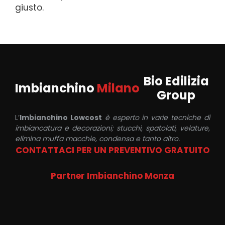
giusto.
Bio Edilizia
Imbianchino
Milano
Group
L’
Imbianchino Lowcost
è esperto in varie tecniche di
imbiancatura e decorazioni; stucchi, spatolati, velature,
elimina muffa macchie, condensa e tanto altro.
CONTATTACI PER UN PREVENTIVO GRATUITO
Partner Imbianchino Monza