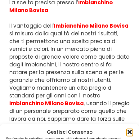
La scelta precisa presso l’
Imbianchino
Milano Bovisa
Il vantaggio dell’
Imbianchino Milano Bovisa
si misura dalla qualità dei nostri risultati,
che ti permettono una scelta precisa di
vernici e colori. In un mercato pieno di
proposte di grande valore come quello dato
dagli imbianchini, il nostro centro si fa
notare per la presenza sulla scena e per le
garanzie che offriamo ai nostri utenti.
Vogliamo mantenere un alto pregio di
standard per gli anni con il nostro
Imbianchino Milano Bovisa
, usando il pregio
di un personale preparato come quello che
lavora da noi. Sappiamo dare la forza sulle
competenze degli addetti, rimanendo bravi
Gestisci Consenso
a migliorare la tua esperienza di acquisto.
Per fornire le migliori esperienze, utilizziamo tecnologie come i