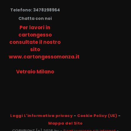
Telefono: 3478298964
Chatta con noi
Per lavori in
cartongesso
consultate il nostro
sito
www.cartongessomonza.it
Vetraio Milano
Leggi L'informativa privacy
-
Cookie Policy (UE)
-
Mappa del Sito
COPYRIGHT [c] 2025 by -
Realizzazione siti internet
-