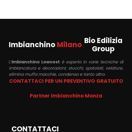
Bio Edilizia
Imbianchino
Milano
Group
L’
Imbianchino Lowcost
è esperto in varie tecniche di
imbiancatura e decorazioni; stucchi, spatolati, velature,
elimina muffa macchie, condensa e tanto altro.
CONTATTACI PER UN PREVENTIVO GRATUITO
Partner Imbianchino Monza
CONTATTACI