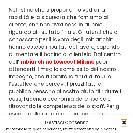
Nel listino che ti proporremo vedrai la
rapidità e la sicurezza che forniamo al
cliente, che non avrà nessun dubbio
riguardo al risultato finale. Gli utenti che ci
conoscono per il lavoro degli imbianchini
hanno esteso i risultati del lavoro, sapendo
aumentare il bacino di clientela. Dal centro
dell’
Imbianchino Lowcost Milano
puoi
attenderti il meglio come esito del nostro
impegno, che ti fornirà la tinta ai muri e
l’estetica che cercavi. I prezzi fatti al
pubblico pensano al nostro aiuto di ridurre i
costi, facendo economia delle risorse e
ritrovando le competenza dello staff. Per gli
esperti della ditta è ottimo mettere in
pratica le conoscenze, stendendo in modo
Gestisci Consenso
rapido ed efficace le mani di bianco. Scegli
Per fornire le migliori esperienze, utilizziamo tecnologie come i