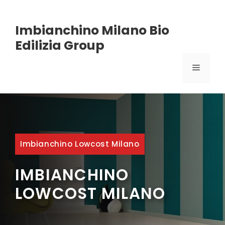
Vai
Imbianchino Milano Bio
al
Edilizia Group
contenuto
MENU
Imbianchino Lowcost Milano
IMBIANCHINO
LOWCOST MILANO