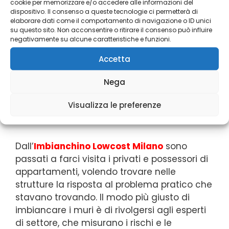
cookie per memorizzare e/o accedere alle informazioni del
l’
Imbianchino Lowcost Milano
che ti stiamo
dispositivo. Il consenso a queste tecnologie ci permetterà di
proponendo, se vuoi notare da subito la
elaborare dati come il comportamento di navigazione o ID unici
differenza tra un’imbiancatura ben fatta e
su questo sito. Non acconsentire o ritirare il consenso può influire
negativamente su alcune caratteristiche e funzioni.
un lavoro diverso. La nostra azienda ha
pensato alla soddisfazione di ciò che ci
Accetta
richiedono i clienti, con precisa cura per
quanto riguarda i dettagli del lavoro.
Nega
Visualizza le preferenze
L’aiuto di spessore dell’
Imbianchino Lowcost
Milano
Dall’
Imbianchino Lowcost Milano
sono
passati a farci visita i privati e possessori di
appartamenti, volendo trovare nelle
strutture la risposta al problema pratico che
stavano trovando. Il modo più giusto di
imbiancare i muri è di rivolgersi agli esperti
di settore, che misurano i rischi e le