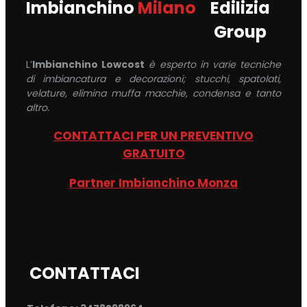
Imbianchino
Milano
Edilizia
Group
L’
Imbianchino Lowcost
è esperto in varie tecniche
di imbiancatura e decorazioni; stucchi, spatolati,
velature, elimina muffa macchie, condensa e tanto
altro.
CONTATTACI PER UN PREVENTIVO
GRATUITO
Partner Imbianchino Monza
CONTATTACI