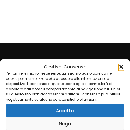
Bio Edilizia
Imbianchino
Milano
Gestisci Consenso
Group
Per fornire le migliori esperienze, utilizziamo tecnologie come i
cookie per memorizzare e/o accedere alle informazioni del
dispositivo. Il consenso a queste tecnologie ci permetterà di
L’
Imbianchino Lowcost
è esperto in varie tecniche di
elaborare dati come il comportamento di navigazione o ID unici
imbiancatura e decorazioni; stucchi, spatolati, velature,
su questo sito. Non acconsentire o ritirare il consenso può influire
elimina muffa macchie, condensa e tanto altro.
negativamente su alcune caratteristiche e funzioni.
CONTATTACI PER UN PREVENTIVO GRATUITO
Accetta
Partner Imbianchino Monza
Nega