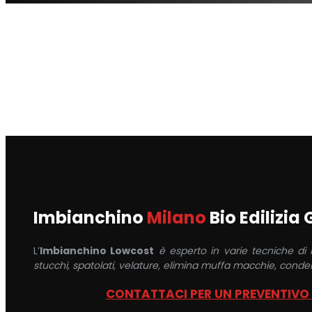
Imbianchino
Milano
Bio Edilizia
L’
Imbianchino Lowcost
è esperto in varie tecniche di
stucchi, spatolati, velature, elimina muffa macchie, conden
CONTATTACI PER UN PREVENTIVO