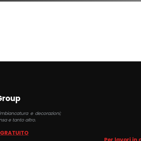
 Group
 imbiancatura e decorazioni;
sa e tanto altro.
 GRATUITO
Per lavori in