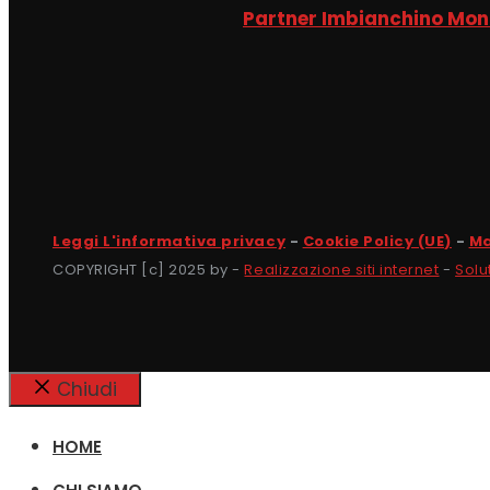
Partner Imbianchino Mo
Leggi L'informativa privacy
-
Cookie Policy (UE)
-
Ma
COPYRIGHT [c] 2025 by -
Realizzazione siti internet
-
Solu
Chiudi
HOME