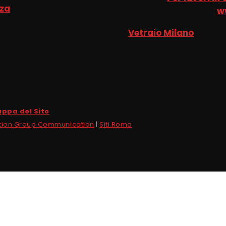
nza
w
Vetraio Milano
ppa del Sito
tion Group Communication
|
Siti Roma