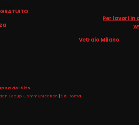
 GRATUITO
Per lavori in
nza
w
Vetraio Milano
ppa del Sito
tion Group Communication
|
Siti Roma