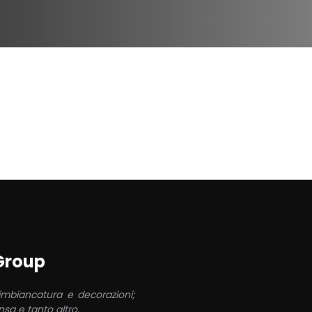
 Group
 imbiancatura e decorazioni;
sa e tanto altro.