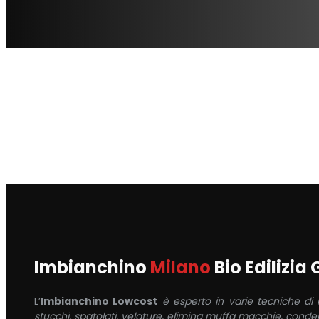
Imbianchino
Milano
Bio Edilizia
L’
Imbianchino Lowcost
è esperto in varie tecniche di
stucchi, spatolati, velature, elimina muffa macchie, conden