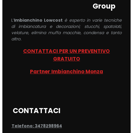
Group
L’
Imbianchino Lowcost
è esperto in varie tecniche
di imbiancatura e decorazioni; stucchi, spatolati,
velature, elimina muffa macchie, condensa e tanto
altro.
CONTATTACI PER UN PREVENTIVO
GRATUITO
Partner Imbianchino Monza
CONTATTACI
Telefono: 3478298964