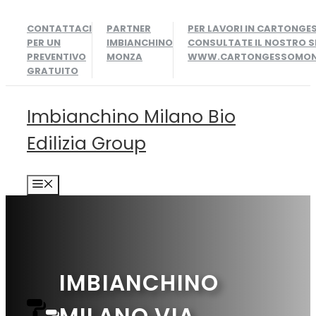
Vai
CONTATTACI
PARTNER
PER LAVORI IN CARTONGE
al
PER UN
IMBIANCHINO
CONSULTATE IL NOSTRO S
contenuto
PREVENTIVO
MONZA
WWW.CARTONGESSOMONZ
GRATUITO
Imbianchino Milano Bio
Edilizia Group
MENU
IMBIANCHINO
MILANO VIA