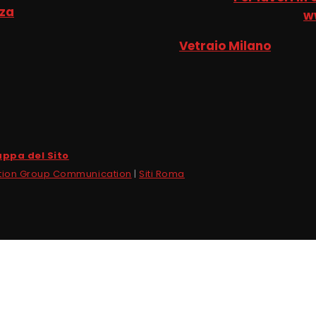
nza
w
Vetraio Milano
ppa del Sito
tion Group Communication
|
Siti Roma