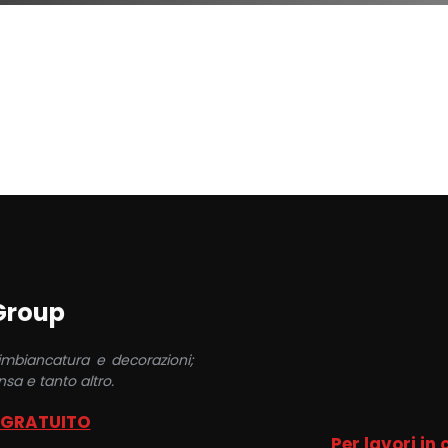
 Group
 imbiancatura e decorazioni;
sa e tanto altro.
 GRATUITO
Per lavori in