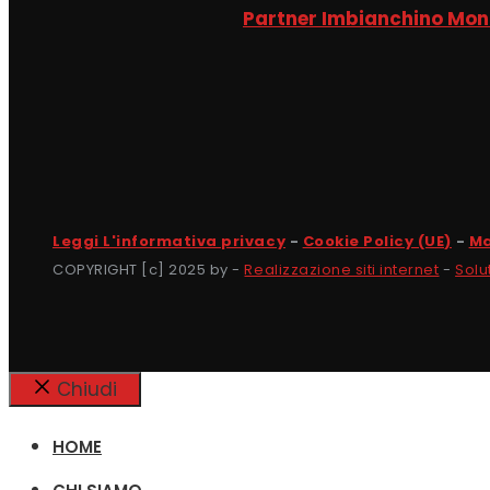
Partner Imbianchino Mo
Leggi L'informativa privacy
-
Cookie Policy (UE)
-
Ma
COPYRIGHT [c] 2025 by -
Realizzazione siti internet
-
Solu
Chiudi
HOME