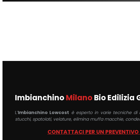
Imbianchino
Milano
Bio Edilizia
L’
Imbianchino Lowcost
è esperto in varie tecniche di
stucchi, spatolati, velature, elimina muffa macchie, conden
CONTATTACI PER UN PREVENTIVO