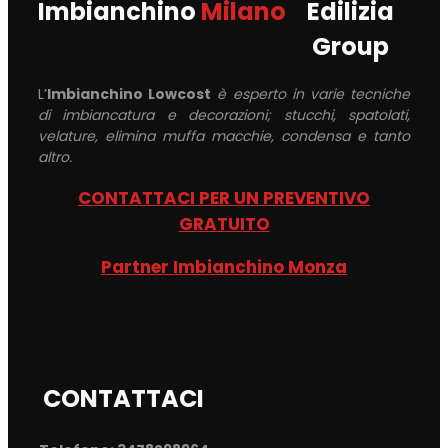
Imbianchino
Milano
Edilizia
Group
L’
Imbianchino Lowcost
è esperto in varie tecniche
di imbiancatura e decorazioni; stucchi, spatolati,
velature, elimina muffa macchie, condensa e tanto
altro.
CONTATTACI PER UN PREVENTIVO
GRATUITO
Partner Imbianchino Monza
CONTATTACI