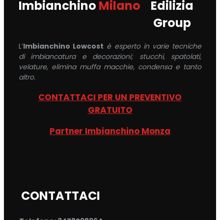
Imbianchino
Milano
Edilizia
Group
L’
Imbianchino Lowcost
è esperto in varie tecniche
di imbiancatura e decorazioni; stucchi, spatolati,
velature, elimina muffa macchie, condensa e tanto
altro.
CONTATTACI PER UN PREVENTIVO
GRATUITO
Partner Imbianchino Monza
CONTATTACI