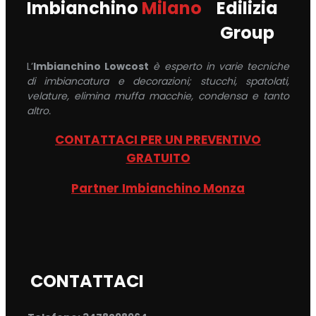
Imbianchino
Milano
Edilizia
Group
L’
Imbianchino Lowcost
è esperto in varie tecniche
di imbiancatura e decorazioni; stucchi, spatolati,
velature, elimina muffa macchie, condensa e tanto
altro.
CONTATTACI PER UN PREVENTIVO
GRATUITO
Partner Imbianchino Monza
CONTATTACI