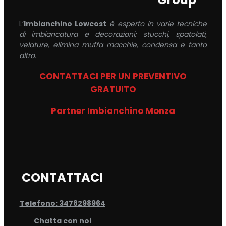
L’
Imbianchino Lowcost
è esperto in varie tecniche
di imbiancatura e decorazioni; stucchi, spatolati,
velature, elimina muffa macchie, condensa e tanto
altro.
CONTATTACI PER UN PREVENTIVO
GRATUITO
Partner Imbianchino Monza
CONTATTACI
Telefono: 3478298964
Chatta con noi