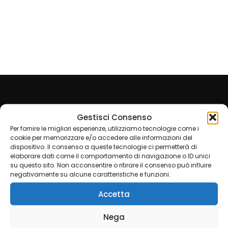
Bio Edilizia
Imbianchino
Milano
Gestisci Consenso
Group
Per fornire le migliori esperienze, utilizziamo tecnologie come i
cookie per memorizzare e/o accedere alle informazioni del
dispositivo. Il consenso a queste tecnologie ci permetterà di
L’
Imbianchino Lowcost
è esperto in varie tecniche di
elaborare dati come il comportamento di navigazione o ID unici
imbiancatura e decorazioni; stucchi, spatolati, velature,
su questo sito. Non acconsentire o ritirare il consenso può influire
elimina muffa macchie, condensa e tanto altro.
negativamente su alcune caratteristiche e funzioni.
CONTATTACI PER UN PREVENTIVO GRATUITO
Accetta
Partner Imbianchino Monza
Nega