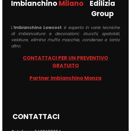
Imbianchino
Milano
Edilizia
Group
L’
Imbianchino Lowcost
è esperto in varie tecniche
di imbiancatura e decorazioni; stucchi, spatolati,
velature, elimina muffa macchie, condensa e tanto
altro.
CONTATTACI PER UN PREVENTIVO
GRATUITO
Partner Imbianchino Monza
CONTATTACI