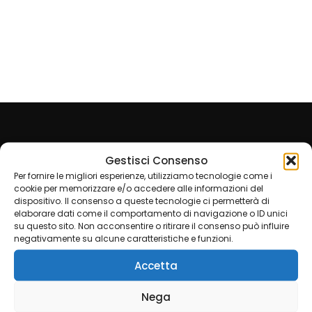
Bio Edilizia
Imbianchino
Milano
Gestisci Consenso
Group
Per fornire le migliori esperienze, utilizziamo tecnologie come i
cookie per memorizzare e/o accedere alle informazioni del
dispositivo. Il consenso a queste tecnologie ci permetterà di
L’
Imbianchino Lowcost
è esperto in varie tecniche di
elaborare dati come il comportamento di navigazione o ID unici
imbiancatura e decorazioni; stucchi, spatolati, velature,
su questo sito. Non acconsentire o ritirare il consenso può influire
elimina muffa macchie, condensa e tanto altro.
negativamente su alcune caratteristiche e funzioni.
CONTATTACI PER UN PREVENTIVO GRATUITO
Accetta
Partner Imbianchino Monza
Nega