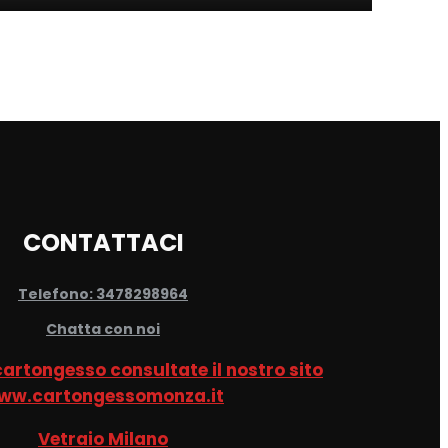
CONTATTACI
Telefono: 3478298964
Chatta con noi
 cartongesso consultate il nostro sito
ww.cartongessomonza.it
Vetraio Milano