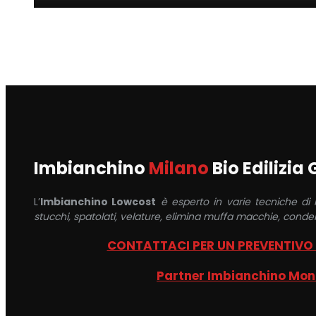
Imbianchino
Milano
Bio Edilizia
L’
Imbianchino Lowcost
è esperto in varie tecniche di
stucchi, spatolati, velature, elimina muffa macchie, conden
CONTATTACI PER UN PREVENTIVO
Partner Imbianchino Mo