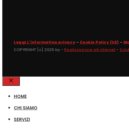
Leggi L'informativa privacy
-
Cookie Policy (UE)
-
Ma
COPYRIGHT [c] 2025 by -
Realizzazione siti internet
-
Solu
Chiudi
HOME
CHI SIAMO
SERVIZI