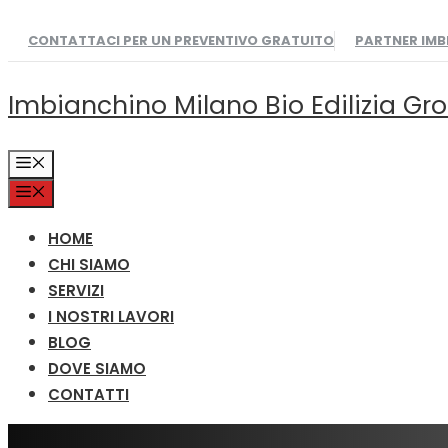
Vai
CONTATTACI PER UN PREVENTIVO GRATUITO
PARTNER IM
al
contenuto
Imbianchino Milano Bio Edilizia Gr
MENU
MENU
HOME
CHI SIAMO
SERVIZI
I NOSTRI LAVORI
BLOG
DOVE SIAMO
CONTATTI