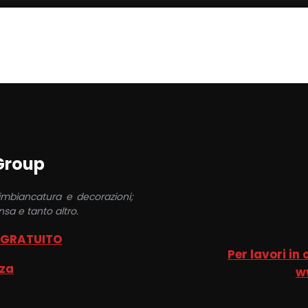
 Group
 imbiancatura e decorazioni;
sa e tanto altro.
 GRATUITO
Per lavori in
nza
w