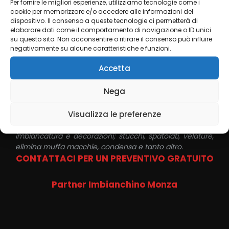
Per fornire le migliori esperienze, utilizziamo tecnologie come i
cookie per memorizzare e/o accedere alle informazioni del
dispositivo. Il consenso a queste tecnologie ci permetterà di
elaborare dati come il comportamento di navigazione o ID unici
su questo sito. Non acconsentire o ritirare il consenso può influire
negativamente su alcune caratteristiche e funzioni.
Accetta
Bio Edilizia
Nega
Imbianchino
Milano
Group
Visualizza le preferenze
L’
Imbianchino Lowcost
è esperto in varie tecniche di
imbiancatura e decorazioni; stucchi, spatolati, velature,
elimina muffa macchie, condensa e tanto altro.
CONTATTACI PER UN PREVENTIVO GRATUITO
Partner Imbianchino Monza