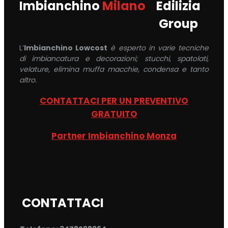
Imbianchino
Milano
Edilizia
Group
L’
Imbianchino Lowcost
è esperto in varie tecniche
di imbiancatura e decorazioni; stucchi, spatolati,
velature, elimina muffa macchie, condensa e tanto
altro.
CONTATTACI PER UN PREVENTIVO
GRATUITO
Partner Imbianchino Monza
CONTATTACI