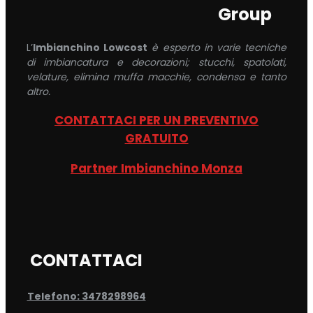
Group
L’
Imbianchino Lowcost
è esperto in varie tecniche
di imbiancatura e decorazioni; stucchi, spatolati,
velature, elimina muffa macchie, condensa e tanto
altro.
CONTATTACI PER UN PREVENTIVO
GRATUITO
Partner Imbianchino Monza
CONTATTACI
Telefono: 3478298964