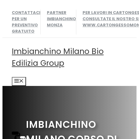
Vai
CONTATTACI
PARTNER
PER LAVORI IN CARTONGE
al
PER UN
IMBIANCHINO
CONSULTATE IL NOSTRO S
contenuto
PREVENTIVO
MONZA
WWW.CARTONGESSOMONZ
GRATUITO
Imbianchino Milano Bio
Edilizia Group
MENU
IMBIANCHINO
MILANO CORSO DI