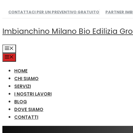
Vai
CONTATTACI PER UN PREVENTIVO GRATUITO
PARTNER IM
al
contenuto
Imbianchino Milano Bio Edilizia Gr
MENU
MENU
HOME
CHI SIAMO
SERVIZI
I NOSTRI LAVORI
BLOG
DOVE SIAMO
CONTATTI