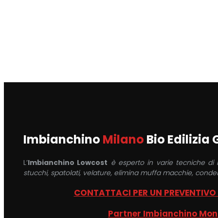
Imbianchino
Milano
Bio Edilizia
L’
Imbianchino Lowcost
è esperto in varie tecniche di
stucchi, spatolati, velature, elimina muffa macchie, conden
CONTATTACI PER UN PREVENTIVO
Partner Imbianchino Mo