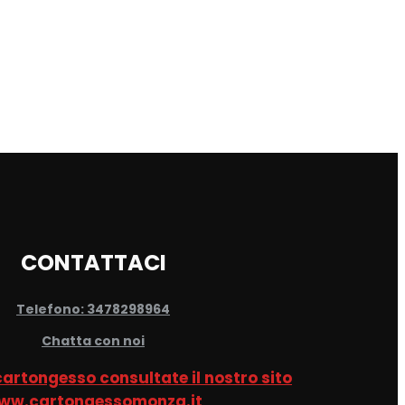
CONTATTACI
Telefono: 3478298964
Chatta con noi
 cartongesso consultate il nostro sito
ww.cartongessomonza.it