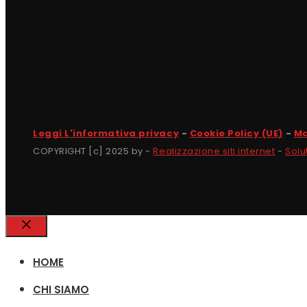
Leggi L'informativa privacy
-
Cookie Policy (UE)
-
Ma
COPYRIGHT [c] 2025 by -
Realizzazione siti internet
-
Solu
Chiudi
HOME
CHI SIAMO