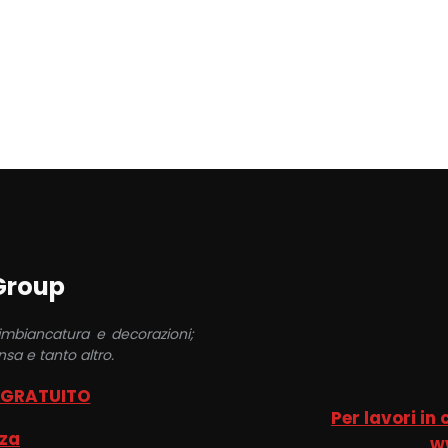
 Group
 imbiancatura e decorazioni;
sa e tanto altro.
 GRATUITO
Per lavori in
nza
w