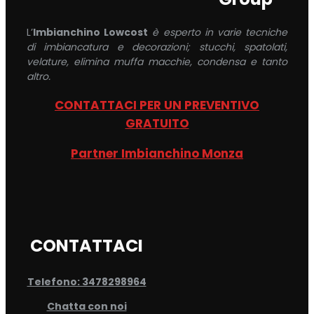
L’
Imbianchino Lowcost
è esperto in varie tecniche
di imbiancatura e decorazioni; stucchi, spatolati,
velature, elimina muffa macchie, condensa e tanto
altro.
CONTATTACI PER UN PREVENTIVO
GRATUITO
Partner Imbianchino Monza
CONTATTACI
Telefono: 3478298964
Chatta con noi